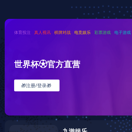
龙8官网
带您畅享全球体
专业平台，数据精准，
高清直播
覆盖热
聚焦足球、篮球、电竞等赛事，
每日内
极速访问
下载APP