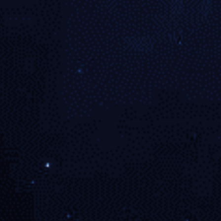
2026-06-04
6.
巴特勒今夏中国行计划受阻原因竟是等待库
2026-06-23
7.
国米前锋劳塔罗荣膺意甲五月最佳球员表现
2026-07-10
8.
国米荣耀时刻提前锁定意甲冠军续写辉煌历
2026-07-07