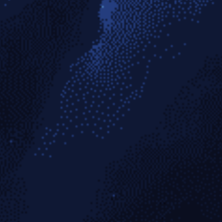
，也寄希望于整个篮球运动的发展，为更多年轻人树立榜样和目
现出的高度赞赏，不仅源于其卓越技艺，更因其身上体现出的责任感
些特质显得尤为珍贵。因此，加强自身修养、锤炼技艺，并保持
言都是至关重要。
文班一样充满激情并善于担当的小将崭露头角，他们不仅会推动
理想。正如米奇所言，通过努力和坚持，一切皆有可能！