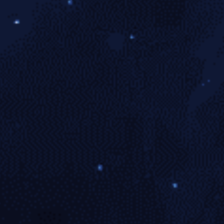
延伸阅读
1.
利物浦坚定支持斯洛特计划今夏引进1至2名
2026-07-20
2.
瑟尔洛特调侃多生孩子或能助球队进球如潮
2026-05-20
3.
克劳奇分析利物浦球迷对克洛普的情感及高
2026-07-04
4.
张玉宁进球意义深远成为国安队史第二位职
2026-07-13
5.
小图拉姆寻父亲旧球衣向偶像阿德请求签名