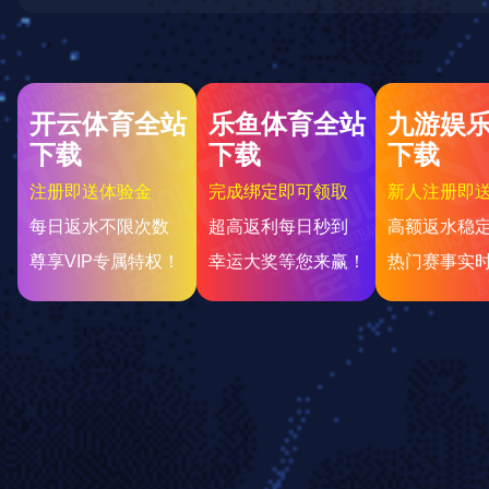
1、技术实
文班在比赛中展现出
技巧让对手难以防范
破解对方防线，还能
此外，文班在场上的
及时找到最优解，将
在数据统计上，更是
正因如此，米奇才会
结果，是一种对篮球
2、积极态
除了卓越的技术水平
昂的斗志，无论面临