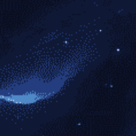
待，不仅寄托于个人
总结：
Mickey对文班表
烈的体育环境中，这
何一位年轻运动员而
我们期待看到更多像
在各自领域实现人生
上一篇：
法媒透露多特蒙德即将以2000万欧…