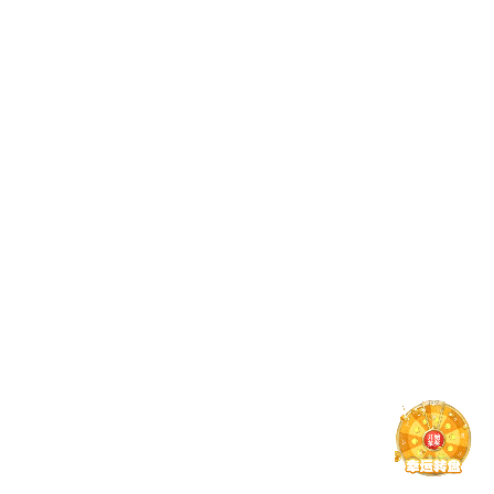
v6.0.0 · 2025年3月8日
主界面全新设计，内容结构更清晰。
新增“赛事看板”，赛事趋势一目了然。
个人中心模块整合优化。
夜间模式自动切换更智能。
支持中英马多语言界面。
2024
v5.8.4 · 2024年11月20日
等级体系上线，解锁个性特权。
每日任务系统启用，提升用户活跃。
签到功能优化，内容更有趣。
积分商城扩展支持更多品类。