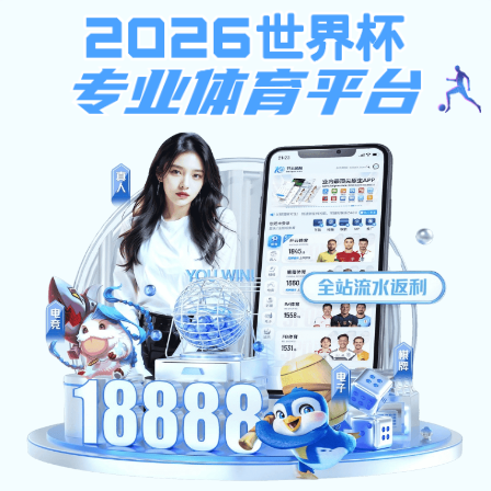
立即注册
龙8官网 App 功能亮点
随时随地，掌握龙8在线登录官网-龙8(中国)精彩赛事脉动
极速比分
赛事进程秒速刷新，第一时间获取比分动态。