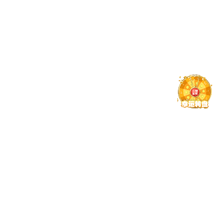
电竞频道
热门电竞赛事全覆盖，支持边看边聊功能，打造专属电竞
内容互动专区。
赛事专题
整合重要赛事专题页、球队档案与图文集锦，适合深入了
解比赛背景与阵容走势。