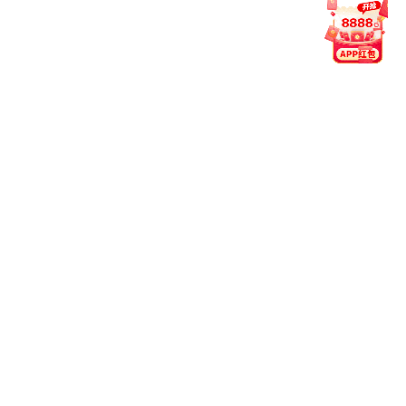
他不断努力，同时寻求教练和资深球员指导，从而加
速成长过程。
未来如果能够解决技术短板，提高心理素质，与队友
形成更好的化学反应，其职业生涯依旧充满希望。此
外，各种数据分析工具以及视频回放技术都可以帮助
他更好地剖析自己的优劣势，为下一步改进指明方
向。
综上所述，只要认真对待当前问题，并采取合理措
施，相信文班定能重振旗鼓，再创辉煌。他仍处于职
业生涯初期，有足够时间去磨砺自身技能，实现目标
梦想。
总结：