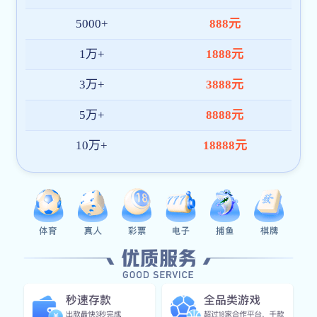
发展前景等，以期全面理解其当前困境和可能的发展
方向。
1、技术能力的发挥
文班作为一名年轻球员，其技术能力曾被广泛看好。
然而，在最近15场比赛中，这种能力并未得到充分展
现。他在进攻端的创造力和得分能力有所下降，投篮
命中率不佳，加之失误频频，使得他总是无法为球队
提供稳定支持。
与此同时，防守端的问题同样显著。虽然他具备一定
的防守潜力，但面对高强度对抗时，他常常显得力不
从心。这不仅影响了他的自信心，也降低了球队整体
防守效率。在关键时刻缺乏关键防守和抢断机会，使
得他的存在感大幅度减弱。